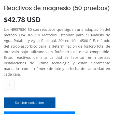
Reactivos de magnesio (50 pruebas)
$
42.78 USD
Los HI93758C-50 son reactivos que siguen una adaptación del
método EPA 365.2 y Métodos Estándar para el Análisis de
Agua Potable y Agua Residual, 20ª edición, 4500-P E, método
del ácido ascórbico para la determinación de fósforo total de
intervalo bajo utilizando un fotómetro de mesa compatible.
Estos reactivos de alta calidad se fabrican en nuestras
instalaciones de última tecnología y están claramente
marcados con el número de lote y la fecha de caducidad en
cada caja.
Reactivos
de
magnesio
(50
Solicitar cotización
pruebas)
cantidad