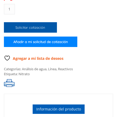
Reactivos
de
nitrato
(100
Solicitar cotización
pruebas)
cantidad
Añadir a mi solicitud de cotización
Agregar a mi lista de deseos
Categorías:
Análisis de agua
,
Línea
,
Reactivos
Etiqueta:
Nitrato
Información del producto