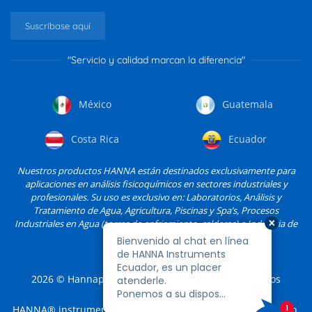
Suscríbase aquí
"Servicio y calidad marcan la diferencia"
México
Guatemala
Costa Rica
Ecuador
Nuestros productos HANNA están destinados exclusivamente para
aplicaciones en análisis fisicoquímicos en sectores industriales y
profesionales. Su uso es exclusivo en: Laboratorios, Análisis y
Tratamiento de Agua, Agricultura, Piscinas y Spa’s, Procesos
Industriales en Agua (torres de enfriamiento, calderas) e Industria de
Alimentos, entre otros.
2026
© Hannapro, S.A. de C.V. y sus filiales. Todos los
derechos reservados.
HANNA® instruments es una marca registrada de Hannapro,