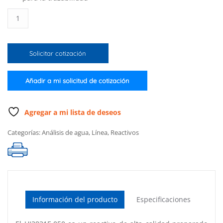
Reactivos
de
repuesto
para
Solicitar cotización
el
kit
químico
Añadir a mi solicitud de cotización
de
pruebas
para
Agregar a mi lista de deseos
cloro
Categorías:
Análisis de agua
,
Línea
,
Reactivos
libre
(50
pruebas)
cantidad
Información del producto
Especificaciones