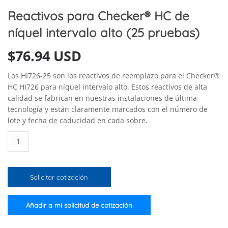
Reactivos para Checker® HC de
níquel intervalo alto (25 pruebas)
$
76.94 USD
Los HI726-25 son los reactivos de reemplazo para el Checker®
HC HI726 para níquel intervalo alto. Estos reactivos de alta
calidad se fabrican en nuestras instalaciones de última
tecnología y están claramente marcados con el número de
lote y fecha de caducidad en cada sobre.
Reactivos
para
Checker®
HC
Solicitar cotización
de
níquel
intervalo
Añadir a mi solicitud de cotización
alto
(25