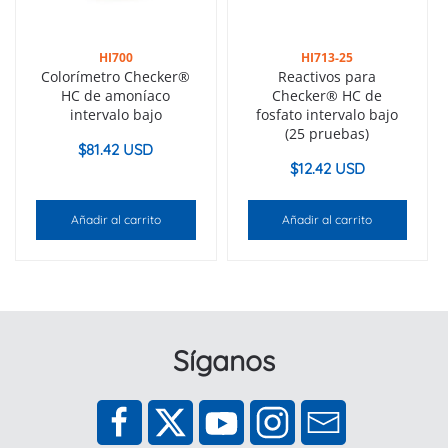
HI700
HI713-25
Colorímetro Checker®
Reactivos para
HC de amoníaco
Checker® HC de
intervalo bajo
fosfato intervalo bajo
(25 pruebas)
$
81.42 USD
$
12.42 USD
Añadir al carrito
Añadir al carrito
Síganos