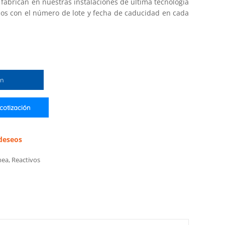
e fabrican en nuestras instalaciones de última tecnología
os con el número de lote y fecha de caducidad en cada
ón
 cotización
 deseos
nea
,
Reactivos