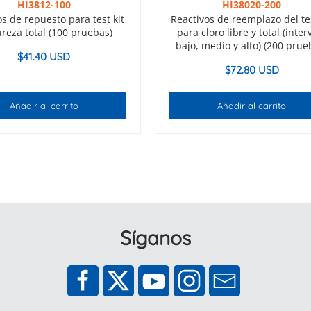
HI3812-100
HI38020-200
os de repuesto para test kit
Reactivos de reemplazo del tes
reza total (100 pruebas)
para cloro libre y total (inter
bajo, medio y alto) (200 prue
$
41.40 USD
$
72.80 USD
Añadir al carrito
Añadir al carrito
Síganos