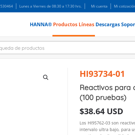
 3530464
Lunes a Viernes de 08:30 a 17:30 hrs.
Mi cuenta
Mi cotizació
HANNA®
Productos
Líneas
Descargas
Sopor
HI93734-01
Reactivos para cl
(100 pruebas)
$
38.64 USD
Los HI95762-03 son reactiv
intervalo ultra bajo, para 