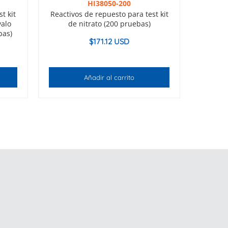
HI38050-200
t kit
Reactivos de repuesto para test kit
valo
de nitrato (200 pruebas)
bas)
$
171.12 USD
Añadir al carrito