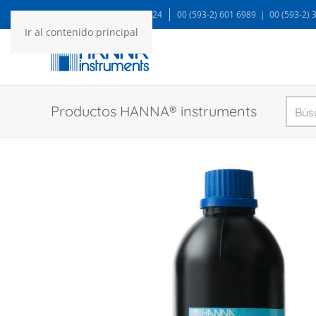
WA: 99935 1624
00 (593-2) 601 6989 | 00 (593-2)
Ir al contenido principal
Productos HANNA® instruments