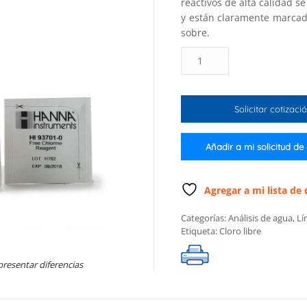
reactivos de alta calidad s
y están claramente marcad
sobre.
Reactivos
para
cloro
libre
Solicitar cotizaci
y
total
intervalo
Añadir a mi solicitud de
alto
(100
pruebas)
Agregar a mi lista de
cantidad
Categorías:
Análisis de agua
,
Lí
Etiqueta:
Cloro libre
presentar diferencias