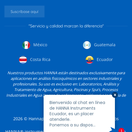
Suscríbase aquí
"Servicio y calidad marcan la diferencia"
México
Guatemala
Costa Rica
Ecuador
Nuestros productos HANNA están destinados exclusivamente para
aplicaciones en análisis fisicoquímicos en sectores industriales y
profesionales. Su uso es exclusivo en: Laboratorios, Análisis y
Tratamiento de Agua, Agricultura, Piscinas y Spa’s, Procesos
Industriales en Agua (torres de enfriamiento, calderas) e Industria de
Alimentos, entre otros.
2026
© Hannapro, S.A. de C.V. y sus filiales. Todos los
derechos reservados.
HANNA® instruments es una marca registrada de Hannapro,