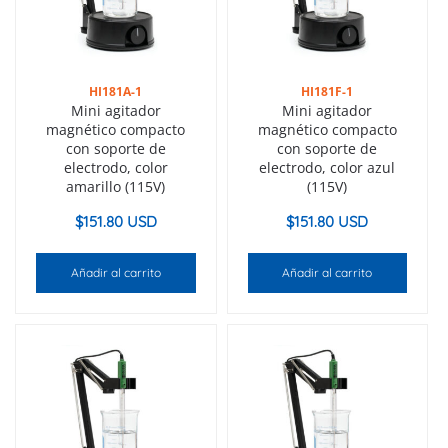
HI181A-1
HI181F-1
Mini agitador
Mini agitador
magnético compacto
magnético compacto
con soporte de
con soporte de
electrodo, color
electrodo, color azul
amarillo (115V)
(115V)
$
151.80 USD
$
151.80 USD
Añadir al carrito
Añadir al carrito