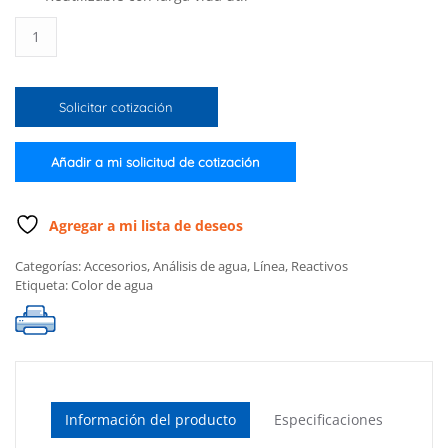
Set
de
Verificación
de
Solicitar cotización
Calibración
del
Color
Añadir a mi solicitud de cotización
del
Agua
para
Agregar a mi lista de deseos
Checker®
Categorías:
Accesorios
,
Análisis de agua
,
Línea
,
Reactivos
HC
Etiqueta:
Color de agua
cantidad
Información del producto
Especificaciones