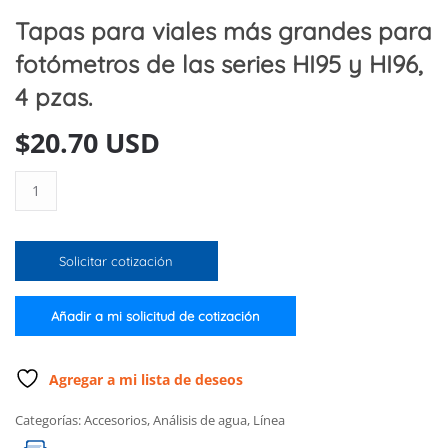
Tapas para viales más grandes para
fotómetros de las series HI95 y HI96,
4 pzas.
$
20.70 USD
Tapas
para
viales
más
Solicitar cotización
grandes
para
fotómetros
Añadir a mi solicitud de cotización
de
las
series
Agregar a mi lista de deseos
HI95
Categorías:
Accesorios
,
Análisis de agua
,
Línea
y
HI96,