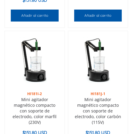
$
151.80 USD
Añadir al carrito
Añadir al carrito
HI181I-2
HI181J-1
Mini agitador
Mini agitador
magnético compacto
magnético compacto
con soporte de
con soporte de
electrodo, color marfil
electrodo, color carbón
(230V)
(115V)
$
151.80 USD
$
151.80 USD