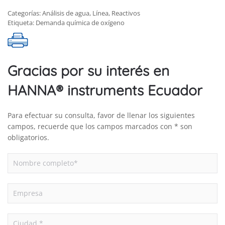
c/código
Categorías:
Análisis de agua
,
Línea
,
Reactivos
de
Etiqueta:
Demanda química de oxígeno
barras,
25
pruebas
cantidad
Gracias por su interés en
HANNA® instruments Ecuador
Para efectuar su consulta, favor de llenar los siguientes
campos, recuerde que los campos marcados con * son
obligatorios.