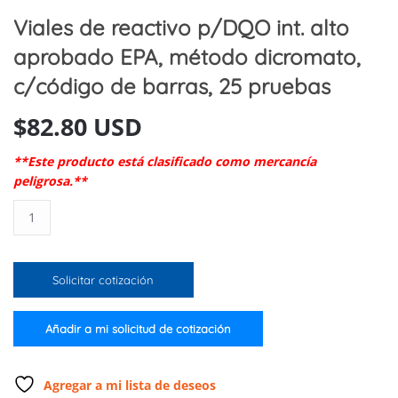
Viales de reactivo p/DQO int. alto
aprobado EPA, método dicromato,
c/código de barras, 25 pruebas
$
82.80 USD
**Este producto está clasificado como mercancía
peligrosa.**
Viales
de
reactivo
p/DQO
Solicitar cotización
int.
alto
aprobado
Añadir a mi solicitud de cotización
EPA,
método
dicromato,
Agregar a mi lista de deseos