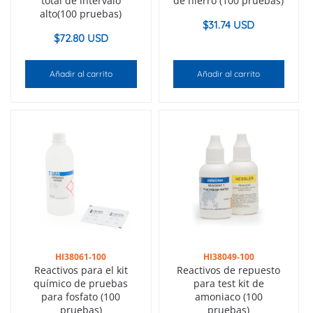
total de intervalo
de hierro (100 pruebas)
alto(100 pruebas)
$
31.74 USD
$
72.80 USD
Añadir al carrito
Añadir al carrito
HI38061-100
HI38049-100
Reactivos para el kit
Reactivos de repuesto
químico de pruebas
para test kit de
para fosfato (100
amoniaco (100
pruebas)
pruebas)