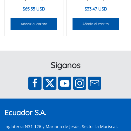
$
65.55 USD
$
33.47 USD
Añadir al carrito
Añadir al carrito
Síganos
Ecuador S.A.
Inglaterra N31-126 y Mariana de Jesús, Sector la Mariscal,