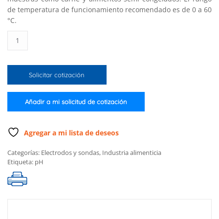
de temperatura de funcionamiento recomendado es de 0 a 60
°C.
Electrodo
digital
de
pH
Solicitar cotización
“Foodcare”
con
cuerpo
Añadir a mi solicitud de cotización
de
vidrio
para
Agregar a mi lista de deseos
productos
Categorías:
Electrodos y sondas
,
Industria alimenticia
cárnicos
Etiqueta:
pH
cantidad