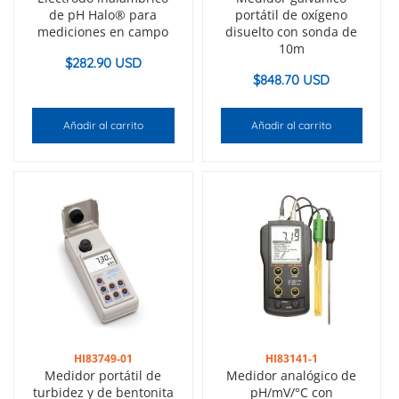
de pH Halo® para
portátil de oxígeno
mediciones en campo
disuelto con sonda de
10m
$
282.90 USD
$
848.70 USD
Añadir al carrito
Añadir al carrito
HI83749-01
HI83141-1
Medidor portátil de
Medidor analógico de
turbidez y de bentonita
pH/mV/°C con