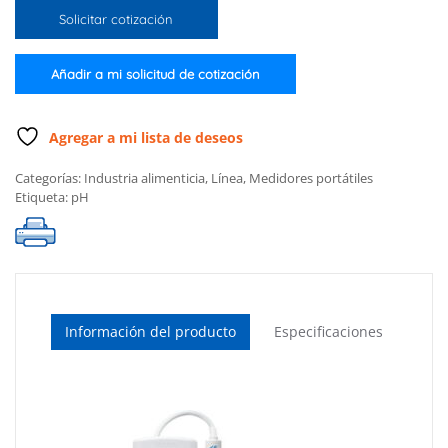
pH
Solicitar cotización
en
yogurt
cantidad
Añadir a mi solicitud de cotización
Agregar a mi lista de deseos
Categorías:
Industria alimenticia
,
Línea
,
Medidores portátiles
Etiqueta:
pH
Información del producto
Especificaciones