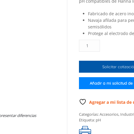
pH compatibles de Hanna I
Fabricado de acero ino
Navaja afilada para pe
semisólidos
Protege al electrodo de
Navaja
de
acero
inoxidable
Solicitar cotizaci
para
electrodos
de
Añadir a mi solicitud de
pH
para
carne
Agregar a mi lista de
cantidad
Categorías:
Accesorios
,
Industr
presentar diferencias
Etiqueta:
pH