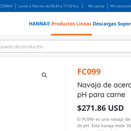
 3530464
Lunes a Viernes de 08:30 a 17:30 hrs.
Mi cuenta
Mi cotizació
HANNA®
Productos
Líneas
Descargas
Sopor
FC099
Navaja de acero
pH para carne
$
271.86 USD
El FC099 es una navaja de
de pH. Esta navaja mide 35 