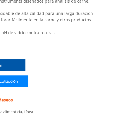
nstruments diseñados para análisis de carne.
xidable de alta calidad para una larga duración
rforar fácilmente en la carne y otros productos
 pH de vidrio contra roturas
ón
 cotización
 deseos
ia alimenticia
,
Línea