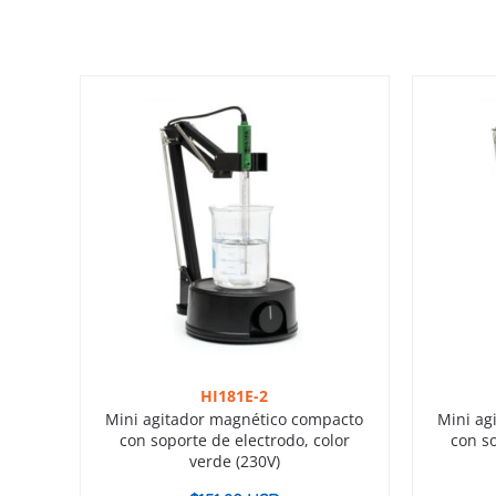
HI181E-2
Mini agitador magnético compacto
Mini ag
con soporte de electrodo, color
con so
verde (230V)