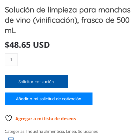
Solución de limpieza para manchas
de vino (vinificación), frasco de 500
mL
$
48.65 USD
Solución
de
limpieza
para
Solicitar cotización
manchas
de
vino
Añadir a mi solicitud de cotización
(vinificación),
frasco
de
Agregar a mi lista de deseos
500
Categorías:
Industria alimenticia
,
Línea
,
Soluciones
mL
cantidad