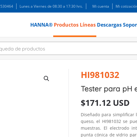
 3530464
Lunes a Viernes de 08:30 a 17:30 hrs.
Mi cuenta
Mi cotizació
HANNA®
Productos
Líneas
Descargas
Sopor
HI981032
Tester para pH 
$
171.12 USD
Diseñado para simplificar
queso, el HI981032 se pue
muestras. El electrodo i
punta cónica de vidrio pa