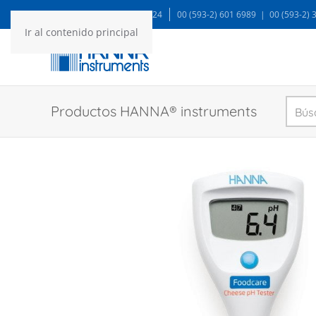
WA: 99935 1624
00 (593-2) 601 6989 | 00 (593-2)
Ir al contenido principal
Productos HANNA® instruments