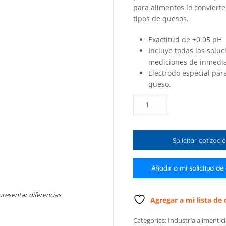
para alimentos lo conviert
tipos de quesos.
Exactitud de ±0.05 pH
Incluye todas las solu
mediciones de inmedia
Electrodo especial par
queso.
Tester
para
pH
en
Solicitar cotizaci
queso
cantidad
Añadir a mi solicitud de
presentar diferencias
Agregar a mi lista de
Categorías:
Industria alimentic