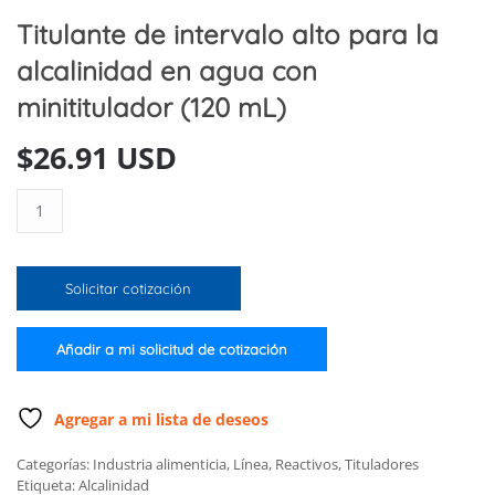
Titulante de intervalo alto para la
alcalinidad en agua con
minititulador (120 mL)
$
26.91 USD
Titulante
de
intervalo
alto
Solicitar cotización
para
la
alcalinidad
Añadir a mi solicitud de cotización
en
agua
con
Agregar a mi lista de deseos
minititulador
Categorías:
Industria alimenticia
,
Línea
,
Reactivos
,
Tituladores
(120
Etiqueta:
Alcalinidad
mL)