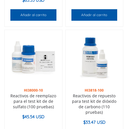
$
65.55 USD
Añadir al carrito
Añadir al carrito
HI38000-10
HI3818-100
Reactivos de reemplazo
Reactivos de repuesto
para el test kit de de
para test kit de dióxido
sulfato (100 pruebas)
de carbono (110
pruebas)
$
45.54 USD
$
33.47 USD