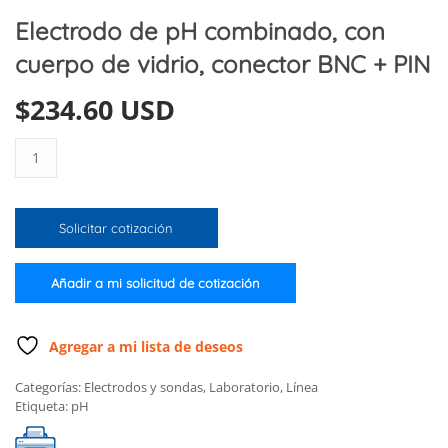
Electrodo de pH combinado, con
cuerpo de vidrio, conector BNC + PIN
$
234.60 USD
Electrodo
de
pH
combinado,
Solicitar cotización
con
cuerpo
de
Añadir a mi solicitud de cotización
vidrio,
conector
BNC
Agregar a mi lista de deseos
+
Categorías:
Electrodos y sondas
,
Laboratorio
,
Línea
PIN
Etiqueta:
pH
cantidad