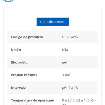
Especificaciones
Código de producto
HI2114P/5
Unión
tela
Electrolito
gel
Presión máxima
3 bar
Intervalo
pH: 0 a 13
Temperatura de operación
0 a 80˚C (32 a 176˚F) –