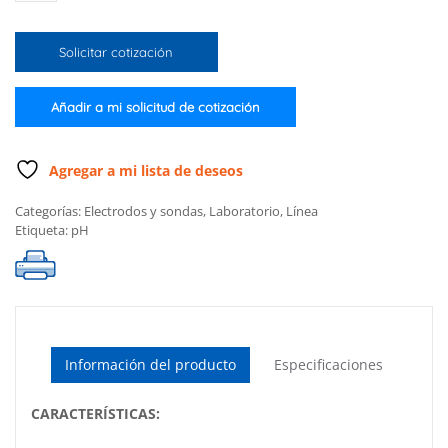
pH
con
Solicitar cotización
punta
cónica
y
Añadir a mi solicitud de cotización
conector
BNC
+
Agregar a mi lista de deseos
PIN
Categorías:
Electrodos y sondas
,
Laboratorio
,
Línea
cantidad
Etiqueta:
pH
Información del producto
Especificaciones
CARACTERÍSTICAS: