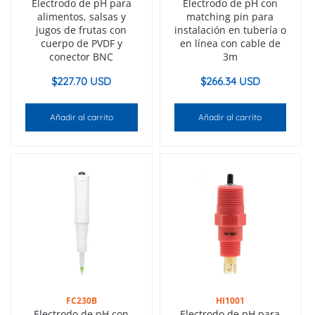
Electrodo de pH para
Electrodo de pH con
alimentos, salsas y
matching pin para
jugos de frutas con
instalación en tubería o
cuerpo de PVDF y
en línea con cable de
conector BNC
3m
$
227.70 USD
$
266.34 USD
Añadir al carrito
Añadir al carrito
FC230B
HI1001
Electrodo de pH con
Electrodo de pH para