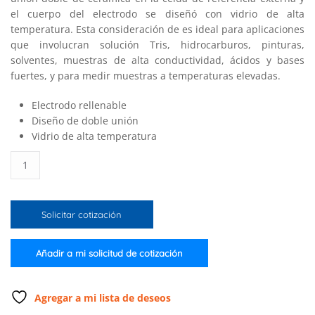
el cuerpo del electrodo se diseñó con vidrio de alta
temperatura. Esta consideración de es ideal para aplicaciones
que involucran solución Tris, hidrocarburos, pinturas,
solventes, muestras de alta conductividad, ácidos y bases
fuertes, y para medir muestras a temperaturas elevadas.
Electrodo rellenable
Diseño de doble unión
Vidrio de alta temperatura
Electrodo
de
pH
de
Solicitar cotización
doble
unión,
rellenable,
Añadir a mi solicitud de cotización
con
conector
BNC
Agregar a mi lista de deseos
+