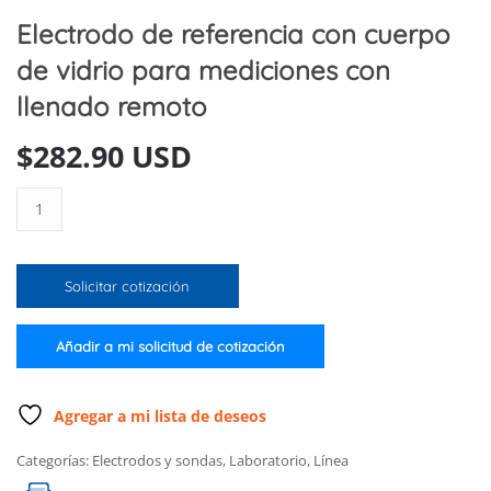
Electrodo de referencia con cuerpo
de vidrio para mediciones con
llenado remoto
$
282.90 USD
Electrodo
de
referencia
con
Solicitar cotización
cuerpo
de
vidrio
Añadir a mi solicitud de cotización
para
mediciones
con
Agregar a mi lista de deseos
llenado
Categorías:
Electrodos y sondas
,
Laboratorio
,
Línea
remoto
cantidad