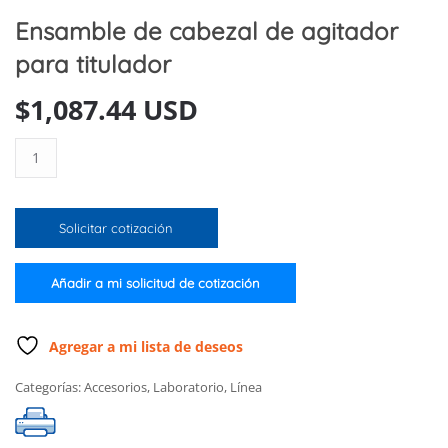
Ensamble de cabezal de agitador
para titulador
$
1,087.44 USD
Ensamble
de
cabezal
de
Solicitar cotización
agitador
para
titulador
Añadir a mi solicitud de cotización
cantidad
Agregar a mi lista de deseos
Categorías:
Accesorios
,
Laboratorio
,
Línea