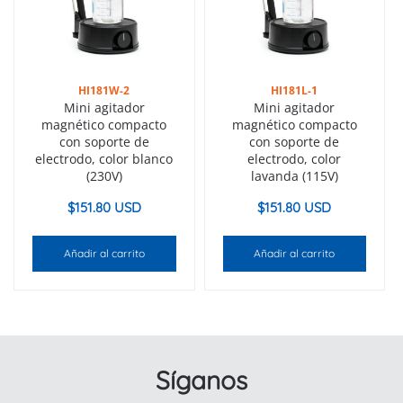
HI181W-2
HI181L-1
Mini agitador
Mini agitador
magnético compacto
magnético compacto
con soporte de
con soporte de
electrodo, color blanco
electrodo, color
(230V)
lavanda (115V)
$
151.80 USD
$
151.80 USD
Añadir al carrito
Añadir al carrito
Síganos