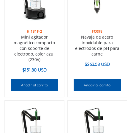
HI181F-2
FC098
Mini agitador
Navaja de acero
magnético compacto
inoxidable para
con soporte de
electrodos de pH para
electrodo, color azul
carne
(230V)
$
263.58 USD
$
151.80 USD
Añadir al carrito
Añadir al carrito