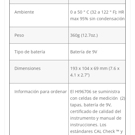
Ambiente
0 a 50 ° C (32 a 122 ° F); HR
max 95% sin condensación
Peso
360g (12.7oz.)
Tipo de batería
Batería de 9V
Dimensiones
193 x 104 x 69 mm (7.6 x
4.1 x 2.7”)
Información para ordenar
El HI96706 se suministra
con celdas de medición (2)
tapas, batería de 9V,
certificado de calidad del
instrumento y manual de
instrucciones. Los
estándares CAL Check ™ y