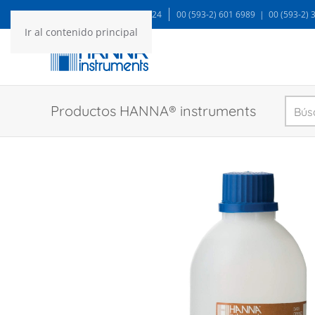
WA: 99935 1624
00 (593-2) 601 6989 | 00 (593-2)
Ir al contenido principal
Productos HANNA® instruments