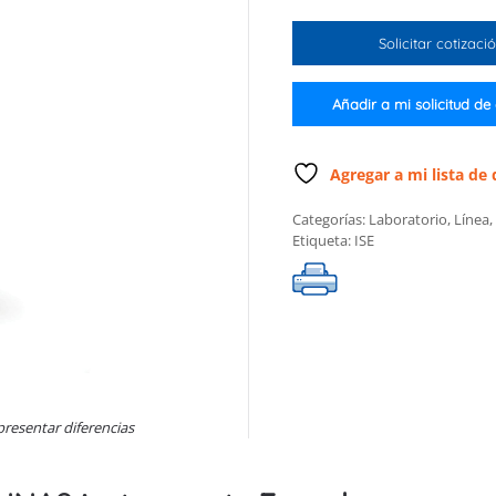
de
interferencias
Solicitar cotizaci
(ISISA)
para
ISE
Añadir a mi solicitud de
de
nitrato
cantidad
Agregar a mi lista de
Categorías:
Laboratorio
,
Línea
,
Etiqueta:
ISE
presentar diferencias