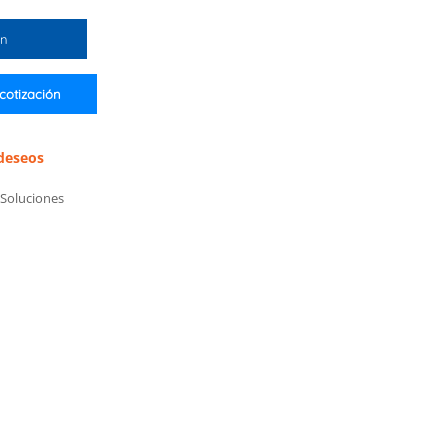
ón
 cotización
 deseos
Soluciones