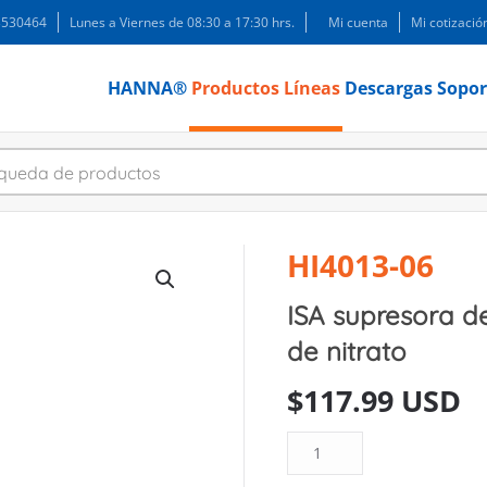
 3530464
Lunes a Viernes de 08:30 a 17:30 hrs.
Mi cuenta
Mi cotizació
HANNA®
Productos
Líneas
Descargas
Sopor
HI4013-06
ISA supresora de
de nitrato
$
117.99 USD
ISA
supresora