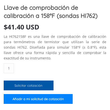
Llave de comprobación de
calibración a 158°F (sondas HI762)
$
41.40 USD
La HI762158F es una llave de comprobación de calibración
para termómetros de termistor que utilizan la serie de
sondas HI762. Diseñada para simular 158°F (± 0.8°F), esta
llave ofrece una forma rápida y sencilla de comprobar la
exactitud de su instrumento.
Llave
de
comprobación
de
Solicitar cotización
calibración
a
158°F
Añadir a mi solicitud de cotización
(sondas
HI762)