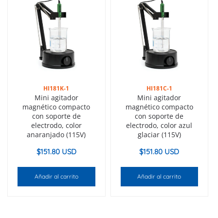
HI181K-1
HI181C-1
Mini agitador
Mini agitador
magnético compacto
magnético compacto
con soporte de
con soporte de
electrodo, color
electrodo, color azul
anaranjado (115V)
glaciar (115V)
$
151.80 USD
$
151.80 USD
Añadir al carrito
Añadir al carrito