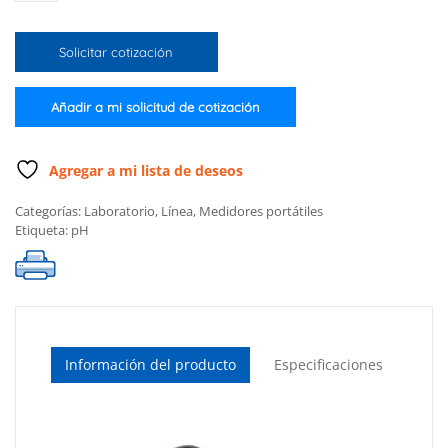
de
pH
Solicitar cotización
para
cuero
y
Añadir a mi solicitud de cotización
papel
cantidad
Agregar a mi lista de deseos
Categorías:
Laboratorio
,
Línea
,
Medidores portátiles
Etiqueta:
pH
Información del producto
Especificaciones