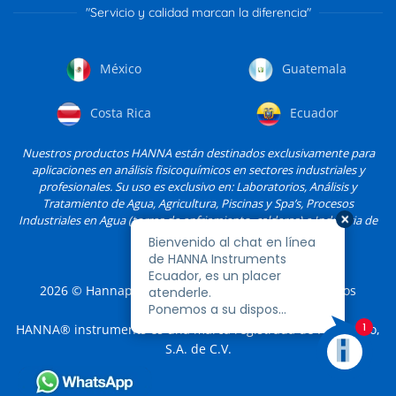
"Servicio y calidad marcan la diferencia"
México
Guatemala
Costa Rica
Ecuador
Nuestros productos HANNA están destinados exclusivamente para
aplicaciones en análisis fisicoquímicos en sectores industriales y
profesionales. Su uso es exclusivo en: Laboratorios, Análisis y
Tratamiento de Agua, Agricultura, Piscinas y Spa’s, Procesos
Industriales en Agua (torres de enfriamiento, calderas) e Industria de
Alimentos, entre otros.
2026
© Hannapro, S.A. de C.V. y sus filiales. Todos los
derechos reservados.
HANNA® instruments es una marca registrada de Hannapro,
S.A. de C.V.