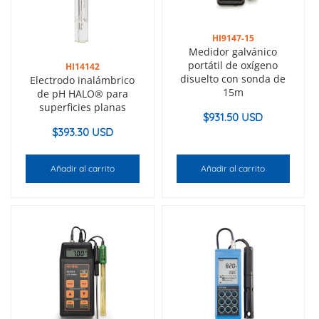
HI9147-15
Medidor galvánico
portátil de oxígeno
HI14142
disuelto con sonda de
Electrodo inalámbrico
15m
de pH HALO® para
superficies planas
$
931.50 USD
$
393.30 USD
Añadir al carrito
Añadir al carrito