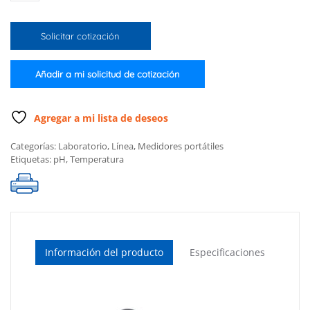
de
pH/temperatura
Solicitar cotización
impermeable
cantidad
Añadir a mi solicitud de cotización
Agregar a mi lista de deseos
Categorías:
Laboratorio
,
Línea
,
Medidores portátiles
Etiquetas:
pH
,
Temperatura
Información del producto
Especificaciones