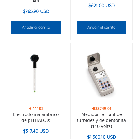
4m
$
621.00 USD
$
765.90 USD
Añadir al carrito
Añadir al carrito
HI11102
HI83749-01
Electrodo inalámbrico
Medidor portátil de
de pH HALO®
turbidez y de bentonita
(110 Volts)
$
317.40 USD
$
1,580.10 USD