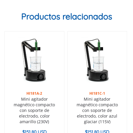
Productos relacionados
HI181A-2
HI181C-1
Mini agitador
Mini agitador
magnético compacto
magnético compacto
con soporte de
con soporte de
electrodo, color
electrodo, color azul
amarillo (230V)
glaciar (115V)
$
151.80 USD
$
151.80 USD