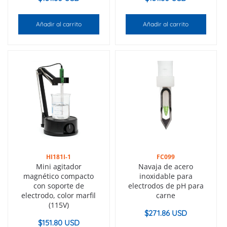
Añadir al carrito
Añadir al carrito
HI181I-1
FC099
Mini agitador
Navaja de acero
magnético compacto
inoxidable para
con soporte de
electrodos de pH para
electrodo, color marfil
carne
(115V)
$
271.86 USD
$
151.80 USD