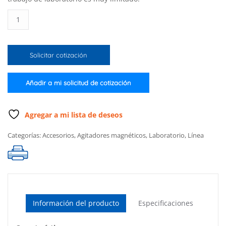
Mini
agitador
reversible
con
Solicitar cotización
cubierta
de
acero
Añadir a mi solicitud de cotización
inoxidable
con
tacómetro
Agregar a mi lista de deseos
(2.5
Categorías:
Accesorios
,
Agitadores magnéticos
,
Laboratorio
,
Línea
L.)
con
alimentación
de
220
volts
cantidad
Información del producto
Especificaciones