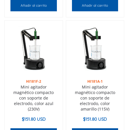
Añadir al carrito
Añadir al carrito
HI181F-2
HI181A-1
Mini agitador
Mini agitador
magnético compacto
magnético compacto
con soporte de
con soporte de
electrodo, color azul
electrodo, color
(230V)
amarillo (115V)
$
151.80 USD
$
151.80 USD