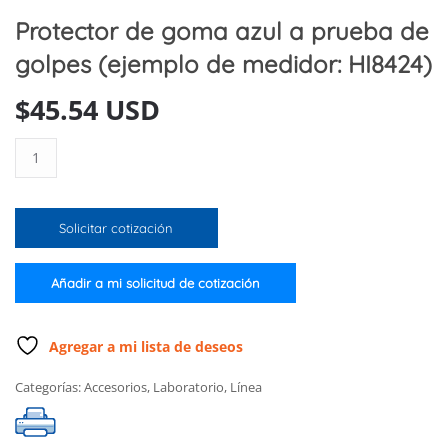
Protector de goma azul a prueba de
golpes (ejemplo de medidor: HI8424)
$
45.54 USD
Protector
de
goma
azul
Solicitar cotización
a
prueba
de
Añadir a mi solicitud de cotización
golpes
(ejemplo
de
Agregar a mi lista de deseos
medidor:
Categorías:
Accesorios
,
Laboratorio
,
Línea
HI8424)
cantidad