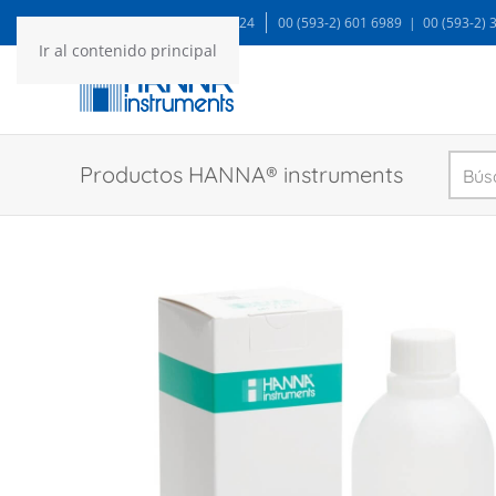
WA: 99935 1624
00 (593-2) 601 6989 | 00 (593-2)
Ir al contenido principal
Productos HANNA® instruments