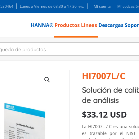
 3530464
Lunes a Viernes de 08:30 a 17:30 hrs.
Mi cuenta
Mi cotizació
HANNA®
Productos
Líneas
Descargas
Sopor
HI7007L/C
Solución de cali
de análisis
$
33.12 USD
La HI7007L / C es una sol
es trazable por el NIST 