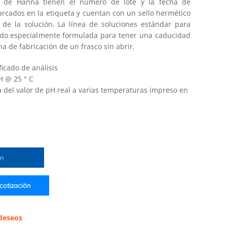
ón de Hanna tienen el número de lote y la fecha de
rcados en la etiqueta y cuentan con un sello hermético
d de la solución. La línea de soluciones estándar para
ido especialmente formulada para tener una caducidad
ha de fabricación de un frasco sin abrir.
ficado de análisis
H @ 25 ° C
 del valor de pH real a varias temperaturas impreso en
ón
 cotización
 deseos