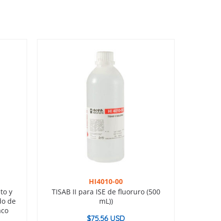
HI4010-00
to y
TISAB II para ISE de fluoruro (500
do de
mL))
aco
$
75.56 USD