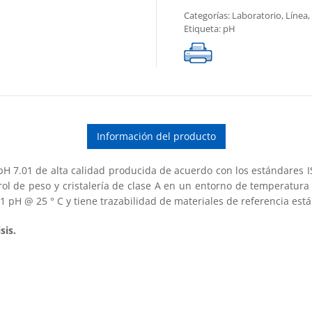
cantidad
Categorías:
Laboratorio
,
Línea
,
Etiqueta:
pH
Información del producto
pH 7.01 de alta calidad producida de acuerdo con los estándares I
rol de peso y cristalería de clase A en un entorno de temperatur
01 pH @ 25 ° C y tiene trazabilidad de materiales de referencia est
sis.