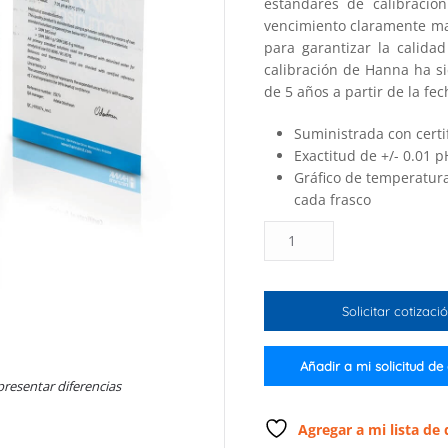
estándares de calibraci
vencimiento claramente ma
para garantizar la calida
calibración de Hanna ha s
de 5 años a partir de la fec
Suministrada con certi
Exactitud de +/- 0.01 p
Gráfico de temperatura
cada frasco
Solución
de
calibración
de
Solicitar cotizaci
pH
7.01
con
Añadir a mi solicitud de
certificado
presentar diferencias
de
análisis
Agregar a mi lista de