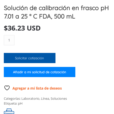
Solución de calibración en frasco pH
7.01 a 25 ° C FDA, 500 mL
$
36.23 USD
Solución
de
calibración
en
Solicitar cotización
frasco
pH
7.01
Añadir a mi solicitud de cotización
a
25
°
Agregar a mi lista de deseos
C
Categorías:
Laboratorio
,
Línea
,
Soluciones
FDA,
Etiqueta:
pH
500
mL