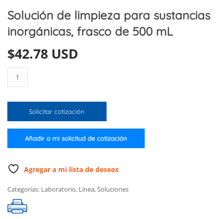
Solución de limpieza para sustancias
inorgánicas, frasco de 500 mL
$
42.78 USD
Solución
de
limpieza
para
Solicitar cotización
sustancias
inorgánicas,
frasco
Añadir a mi solicitud de cotización
de
500
mL
Agregar a mi lista de deseos
cantidad
Categorías:
Laboratorio
,
Línea
,
Soluciones