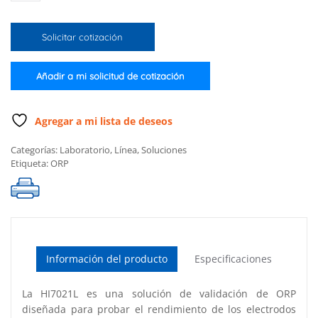
validación
de
Solicitar cotización
ORP
de
240
Añadir a mi solicitud de cotización
mV
@
25°C
Agregar a mi lista de deseos
(500
Categorías:
Laboratorio
,
Línea
,
Soluciones
mL)
Etiqueta:
ORP
cantidad
Información del producto
Especificaciones
La HI7021L es una solución de validación de ORP
diseñada para probar el rendimiento de los electrodos