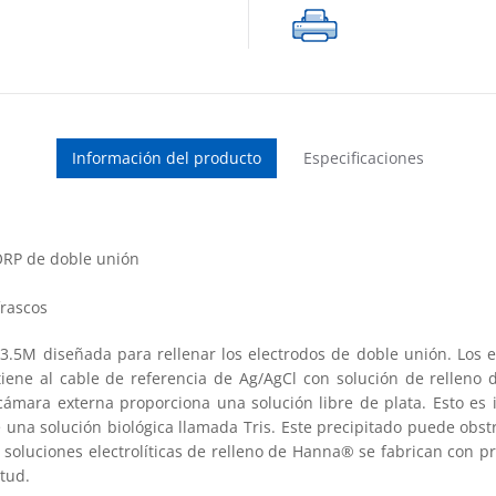
frasco
FDA
(4
x
30
mL)
Información del producto
Especificaciones
cantidad
 ORP de doble unión
frascos
 3.5M diseñada para rellenar los electrodos de doble unión. Los
ntiene al cable de referencia de Ag/AgCl con solución de rellen
a cámara externa proporciona una solución libre de plata. Esto es
 una solución biológica llamada Tris. Este precipitado puede obstr
 soluciones electrolíticas de relleno de Hanna® se fabrican con p
itud.