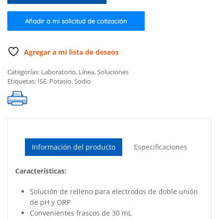
NaCl
1
Añadir a mi solicitud de cotización
M
(30
mL
Agregar a mi lista de deseos
x
Categorías:
Laboratorio
,
Línea
,
Soluciones
4)
Etiquetas:
ISE
,
Potasio
,
Sodio
cantidad
Información del producto
Especificaciones
Características:
Solución de relleno para electrodos de doble unión
de pH y ORP
Convenientes frascos de 30 mL