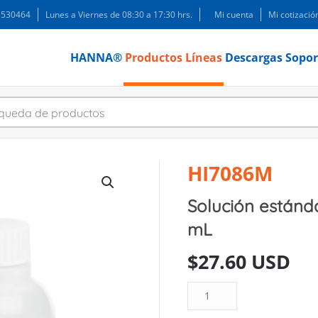
 3530464
Lunes a Viernes de 08:30 a 17:30 hrs.
Mi cuenta
Mi cotizació
HANNA®
Productos
Líneas
Descargas
Sopor
HI7086M
Solución estánda
mL
$
27.60 USD
Solución
estándar