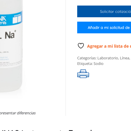
a
23
Solicitar cotizaci
g
/
L
Añadir a mi solicitud de
Na
+,
frasco
Agregar a mi lista de
de
Categorías:
Laboratorio
,
Línea
,
230
Etiqueta:
Sodio
mL
cantidad
presentar diferencias