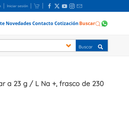
n
Iniciar sesión
te
Novedades
Contacto
Cotización
Buscar
Buscar
r a 23 g / L Na +, frasco de 230