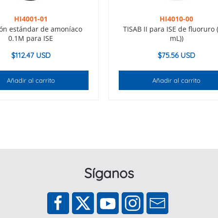
HI4001-01
HI4010-00
ión estándar de amoníaco
TISAB II para ISE de fluoruro 
0.1M para ISE
mL))
$
112.47 USD
$
75.56 USD
Añadir al carrito
Añadir al carrito
Síganos