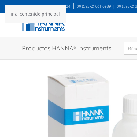
WA: 99935 1624
00 (593-2) 601 6989 | 00 (593-2)
Ir al contenido principal
Productos HANNA® instruments