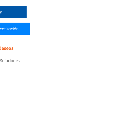
ón
 cotización
 deseos
Soluciones