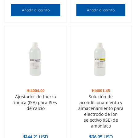
Añadir al carrito
Añadir al carrito
HI4004-00
HI4001-45
Ajustador de fuerza
Solución de
iónica (ISA) para ISEs
acondicionamiento y
de calcio
almacenamiento para
electrodo de ion
selectivo (ISE) de
amoniaco
$
144.21 USD
$
96.95 USD