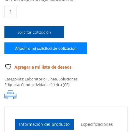
Solución
estándar
de
conductividad
Solicitar cotización
de
12,880
µS/cm
Añadir a mi solicitud de cotización
en
frasco
FDA
Agregar a mi lista de deseos
(500
Categorías:
Laboratorio
,
Línea
,
Soluciones
mL)
Etiqueta:
Conductividad eléctrica (CE)
cantidad
Información del producto
Especificaciones