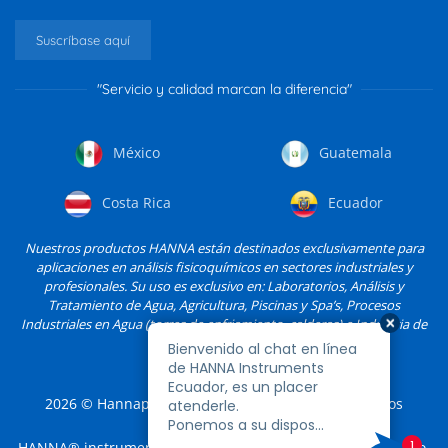
Suscríbase aquí
"Servicio y calidad marcan la diferencia"
México
Guatemala
Costa Rica
Ecuador
Nuestros productos HANNA están destinados exclusivamente para
aplicaciones en análisis fisicoquímicos en sectores industriales y
profesionales. Su uso es exclusivo en: Laboratorios, Análisis y
Tratamiento de Agua, Agricultura, Piscinas y Spa’s, Procesos
Industriales en Agua (torres de enfriamiento, calderas) e Industria de
Alimentos, entre otros.
2026
© Hannapro, S.A. de C.V. y sus filiales. Todos los
derechos reservados.
HANNA® instruments es una marca registrada de Hannapro,