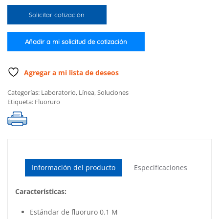
fluoruro
Solicitar cotización
0.1M
para
ISE
Añadir a mi solicitud de cotización
cantidad
Agregar a mi lista de deseos
Categorías:
Laboratorio
,
Línea
,
Soluciones
Etiqueta:
Fluoruro
Información del producto
Especificaciones
Características:
Estándar de fluoruro 0.1 M