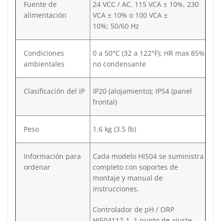
Fuente de
24 VCC / AC, 115 VCA ± 10%, 230
alimentación
VCA ± 10% o 100 VCA ±
10%; 50/60 Hz
Condiciones
0 a 50°C (32 a 122°F); HR max 85%
ambientales
no condensante
Clasificación del IP
IP20 (alojamiento); IP54 (panel
frontal)
Peso
1.6 kg (3.5 lb)
Información para
Cada modelo HI504 se suministra
ordenar
completo con soportes de
montaje y manual de
instrucciones.
Controlador de pH / ORP
HI504112-1, 1 punto de ajuste,