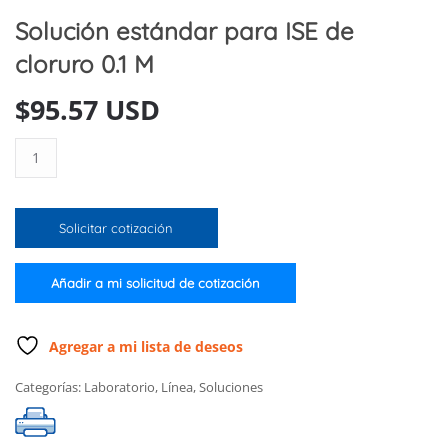
Solución estándar para ISE de
cloruro 0.1 M
$
95.57 USD
Solución
estándar
para
ISE
Solicitar cotización
de
cloruro
0.1
Añadir a mi solicitud de cotización
M
cantidad
Agregar a mi lista de deseos
Categorías:
Laboratorio
,
Línea
,
Soluciones