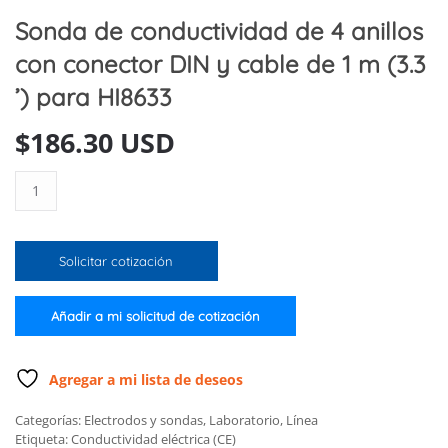
Sonda de conductividad de 4 anillos
con conector DIN y cable de 1 m (3.3
’) para HI8633
$
186.30 USD
Sonda
de
conductividad
de
Solicitar cotización
4
anillos
con
Añadir a mi solicitud de cotización
conector
DIN
y
Agregar a mi lista de deseos
cable
Categorías:
Electrodos y sondas
,
Laboratorio
,
Línea
de
Etiqueta:
Conductividad eléctrica (CE)
1