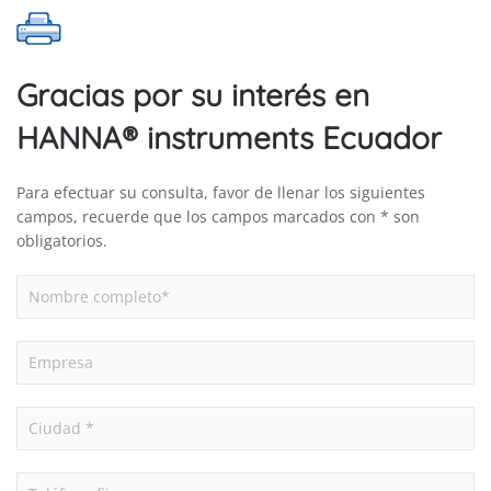
m
(3.3
’)
Gracias por su interés en
para
HI8633
HANNA® instruments Ecuador
cantidad
Para efectuar su consulta, favor de llenar los siguientes
campos, recuerde que los campos marcados con * son
obligatorios.