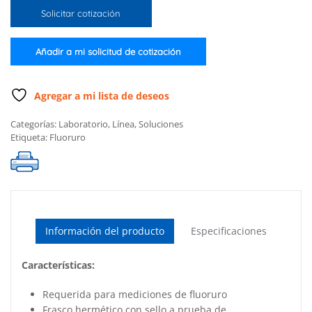
ISE
Solicitar cotización
de
Fluoruro
cantidad
Añadir a mi solicitud de cotización
Agregar a mi lista de deseos
Categorías:
Laboratorio
,
Línea
,
Soluciones
Etiqueta:
Fluoruro
Información del producto
Especificaciones
Características:
Requerida para mediciones de fluoruro
Frasco hermético con sello a prueba de