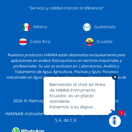
"Servicio y calidad marcan la diferencia"
México
Guatemala
Costa Rica
Ecuador
Nuestros productos HANNA están destinados exclusivamente para
aplicaciones en análisis fisicoquímicos en sectores industriales y
profesionales. Su uso es exclusivo en: Laboratorios, Análisis y
Tratamiento de Agua, Agricultura, Piscinas y Spa’s, Procesos
Industriales en Agua (torres de enfriamiento, calderas) e Industria de
Alimentos, entre otros.
2026
© Hannapro, S.A. de C.V. y sus filiales. Todos los
derechos reservados.
HANNA® instruments es una marca registrada de Hannapro,
S.A. de C.V.