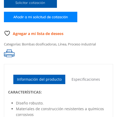
Solicitar cotización
lph
(0.8
gph)
Añadir a mi solicitud de cotización
115
Volts
cantidad
Agregar a mi lista de deseos
Categorías:
Bombas dosificadoras
,
Línea
,
Proceso industrial
Información del producto
Especificaciones
CARACTERÍSTICAS:
Diseño robusto.
Materiales de construcción resistentes a químicos
corrosivos