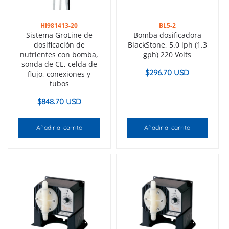
HI981413-20
BL5-2
Sistema GroLine de
Bomba dosificadora
dosificación de
BlackStone, 5.0 lph (1.3
nutrientes con bomba,
gph) 220 Volts
sonda de CE, celda de
$
296.70 USD
flujo, conexiones y
tubos
$
848.70 USD
Añadir al carrito
Añadir al carrito