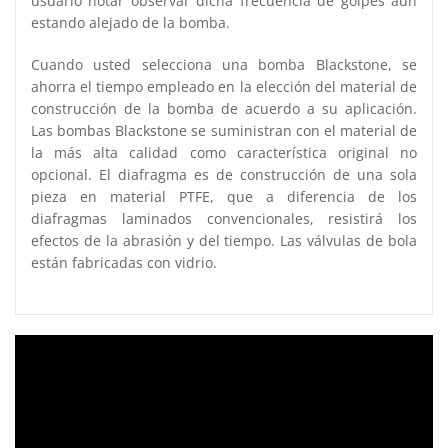
usuario notar observar dicha frecuencia de golpes aun
estando alejado de la bomba.
Cuando usted selecciona una bomba Blackstone, se
ahorra el tiempo empleado en la elección del material de
construcción de la bomba de acuerdo a su aplicación.
Las bombas Blackstone se suministran con el material de
la más alta calidad como característica original no
opcional. El diafragma es de construcción de una sola
pieza en material PTFE, que a diferencia de los
diafragmas laminados convencionales, resistirá los
efectos de la abrasión y del tiempo. Las válvulas de bola
están fabricadas con vidrio.