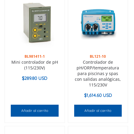
BL981411-1
BL121-10
Mini controlador de pH
Controlador de
(115/230V)
pH/ORP/temperatura
para piscinas y spas
$
289.80 USD
con salidas analógicas,
115/230V
$
1,614.60 USD
Añadir al carrito
Añadir al carrito