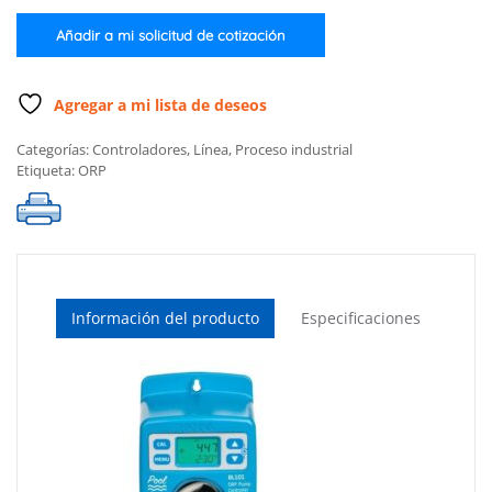
con
bomba,
Añadir a mi solicitud de cotización
electrodo
de
ORP
Agregar a mi lista de deseos
HI20083,
Categorías:
Controladores
,
Línea
,
Proceso industrial
válvula
Etiqueta:
ORP
de
inyección
y
tubos
cantidad
Información del producto
Especificaciones