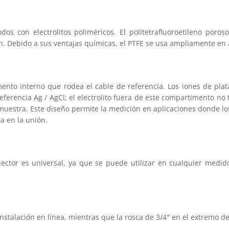
s con electrolitos poliméricos. El politetrafluoroetileno poros
. Debido a sus ventajas químicas, el PTFE se usa ampliamente en a
nto interno que rodea el cable de referencia. Los iones de plata 
ferencia Ag / AgCl; el electrolito fuera de este compartimento no t
 muestra. Este diseño permite la medición en aplicaciones donde lo
a en la unión.
nector es universal, ya que se puede utilizar en cualquier medi
instalación en línea, mientras que la rosca de 3/4″ en el extremo d