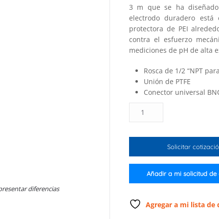
3 m que se ha diseñado e
electrodo duradero est
protectora de PEI alreded
contra el esfuerzo mecán
mediciones de pH de alta ex
Rosca de 1/2 “NPT para
Unión de PTFE
Conector universal BN
Electrodo
de
pH
para
Solicitar cotizaci
medición
y
control
Añadir a mi solicitud de
de
presentar diferencias
procesos,
cuerpo
Agregar a mi lista de
de