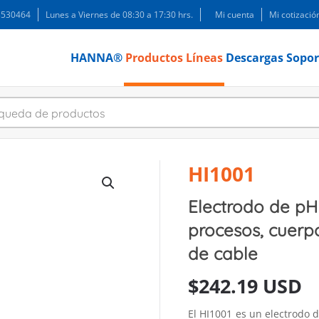
 3530464
Lunes a Viernes de 08:30 a 17:30 hrs.
Mi cuenta
Mi cotizació
HANNA®
Productos
Líneas
Descargas
Sopor
HI1001
Electrodo de pH
procesos, cuerp
de cable
$
242.19 USD
El HI1001 es un electrodo 