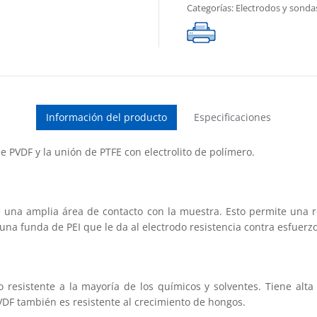
Categorías:
Electrodos y sonda
86
mm
de
longitud,
con
3
m
Información del producto
Especificaciones
de
cable
cantidad
de PVDF y la unión de PTFE con electrolito de polímero.
e una amplia área de contacto con la muestra. Esto permite una
 una funda de PEI que le da al electrodo resistencia contra esfuer
co resistente a la mayoría de los químicos y solventes. Tiene alta
 PVDF también es resistente al crecimiento de hongos.