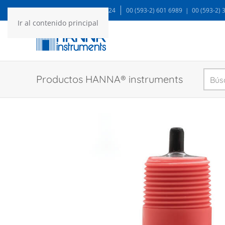
WA: 99935 1624
00 (593-2) 601 6989 | 00 (593-2)
Ir al contenido principal
Productos HANNA® instruments