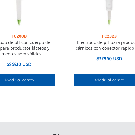
FC200B
FC2323
rodo de pH con cuerpo de
Electrodo de pH para produ
para productos lácteos y
cárnicos con conector rápido
limentos semisólidos
$
379.50 USD
$
269.10 USD
Añadir al carrito
Añadir al carrito