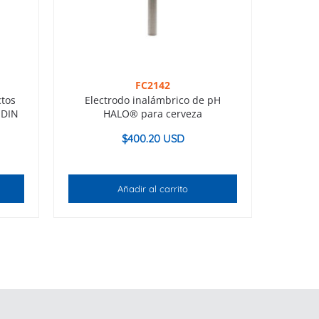
FC2142
ctos
Electrodo inalámbrico de pH
 DIN
HALO® para cerveza
$
400.20 USD
Añadir al carrito