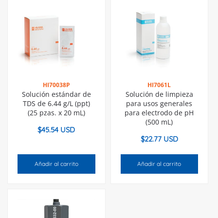
HI70038P
HI7061L
Solución estándar de
Solución de limpieza
TDS de 6.44 g/L (ppt)
para usos generales
(25 pzas. x 20 mL)
para electrodo de pH
(500 mL)
$
45.54 USD
$
22.77 USD
Añadir al carrito
Añadir al carrito