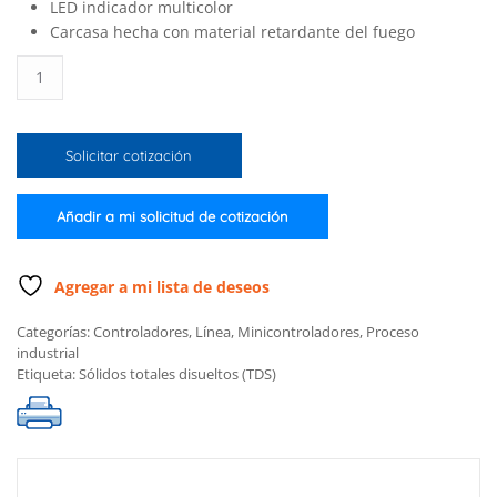
LED indicador multicolor
Carcasa hecha con material retardante del fuego
Mini
controlador
de
TDS
Solicitar cotización
de
0.00
a
Añadir a mi solicitud de cotización
10.00
ppt,
115/230
Agregar a mi lista de deseos
VCA
Categorías:
Controladores
,
Línea
,
Minicontroladores
,
Proceso
cantidad
industrial
Etiqueta:
Sólidos totales disueltos (TDS)