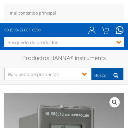
Ir al contenido principal
00 (593-2) 601 6989
Productos HANNA® instruments
Buscar