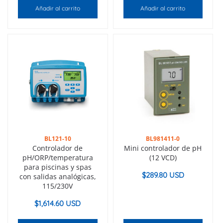
Añadir al carrito
Añadir al carrito
BL121-10
BL981411-0
Controlador de
Mini controlador de pH
pH/ORP/temperatura
(12 VCD)
para piscinas y spas
$
289.80 USD
con salidas analógicas,
115/230V
$
1,614.60 USD