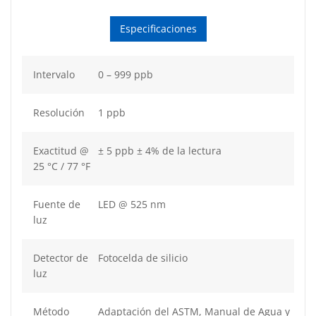
Especificaciones
Intervalo
0 – 999 ppb
Resolución
1 ppb
Exactitud @
± 5 ppb ± 4% de la lectura
25 °C / 77 °F
Fuente de
LED @ 525 nm
luz
Detector de
Fotocelda de silicio
luz
Método
Adaptación del ASTM, Manual de Agua y