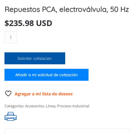
Repuestos PCA, electroválvula, 50 Hz
$
235.98 USD
Repuestos
PCA,
electroválvula,
50
Solicitar cotización
Hz
cantidad
Añadir a mi solicitud de cotización
Agregar a mi lista de deseos
Categorías:
Accesorios
,
Línea
,
Proceso industrial