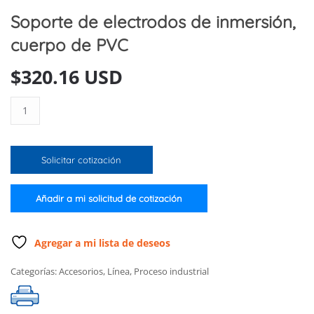
Soporte de electrodos de inmersión,
cuerpo de PVC
$
320.16 USD
Soporte
de
electrodos
de
Solicitar cotización
inmersión,
cuerpo
de
Añadir a mi solicitud de cotización
PVC
cantidad
Agregar a mi lista de deseos
Categorías:
Accesorios
,
Línea
,
Proceso industrial