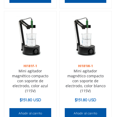
HI181F-1
HI181W-1
Mini agitador
Mini agitador
magnético compacto
magnético compacto
con soporte de
con soporte de
electrodo, color azul
electrodo, color blanco
(115V)
(115V)
$
151.80 USD
$
151.80 USD
Añadir al carrito
Añadir al carrito