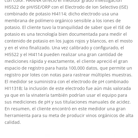
con color. HANNA ofreció el medidor grado investigación
HI5522 de pH/ISE/ORP con el Electrodo de Ion Selectivo (ISE)
combinado de potasio HI4114; dicho electrodo usa una
membrana de polímero orgánico sensible a los iones de
potasio. El cliente tuvo la tranquilidad de saber que el ISE de
potasio es una tecnología bien documentada para medir el
contenido de potasio en los jugos rojos y blancos, en el mosto
y en el vino fi­nalizado. Una vez calibrado y confi­gurado, el
HI5522 y el HI4114 pueden realizar una gran cantidad de
mediciones rápida y exactamente, el cliente apreció el gran
espacio de registro para hasta 100,000 datos, que permite un
registro por lotes con notas para rastrear múltiples muestras.
El medidor se suministra con el electrodo de pH combinado
HI1131B; la inclusión de este electrodo fue aún más valorada
ya que en la vinatería también podrían usar el equipo para
sus mediciones de pH y sus titulaciones manuales de acidez.
En resumen, el cliente encontró en este medidor una gran
herramienta para su meta de producir vinos orgánicos de alta
calidad.