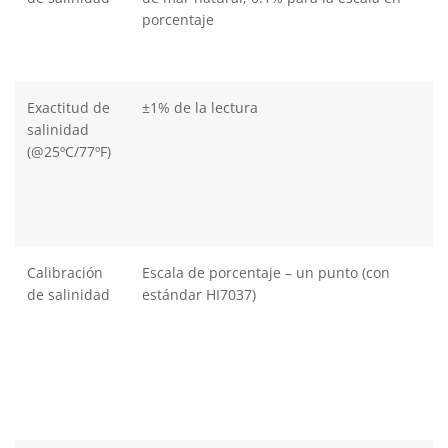
porcentaje
Exactitud de
±1% de la lectura
salinidad
(@25ºC/77ºF)
Calibración
Escala de porcentaje – un punto (con
de salinidad
estándar HI7037)