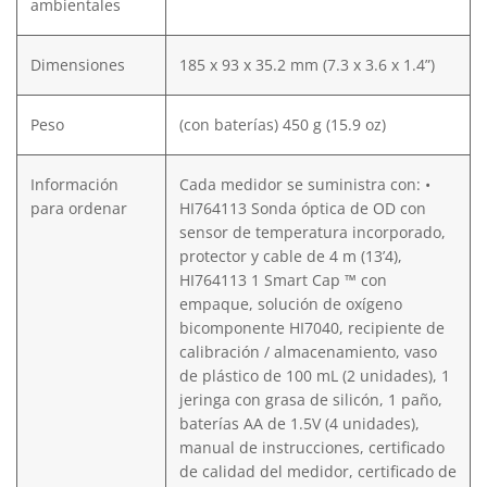
ambientales
Dimensiones
185 x 93 x 35.2 mm (7.3 x 3.6 x 1.4”)
Peso
(con baterías) 450 g (15.9 oz)
Información
Cada medidor se suministra con: •
para ordenar
HI764113 Sonda óptica de OD con
sensor de temperatura incorporado,
protector y cable de 4 m (13’4),
HI764113 1 Smart Cap ™ con
empaque, solución de oxígeno
bicomponente HI7040, recipiente de
calibración / almacenamiento, vaso
de plástico de 100 mL (2 unidades), 1
jeringa con grasa de silicón, 1 paño,
baterías AA de 1.5V (4 unidades),
manual de instrucciones, certificado
de calidad del medidor, certificado de