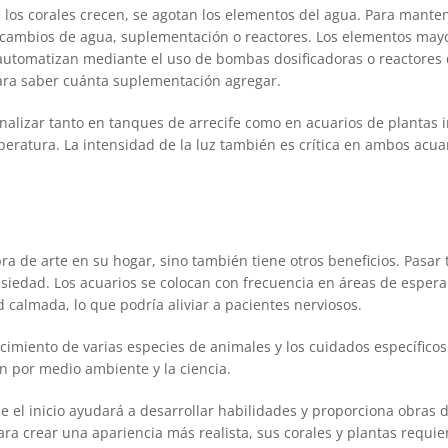
 los corales crecen, se agotan los elementos del agua. Para mante
cambios de agua, suplementación o reactores. Los elementos mayor
omatizan mediante el uso de bombas dosificadoras o reactores de c
para saber cuánta suplementación agregar.
izar tanto en tanques de arrecife como en acuarios de plantas inc
emperatura. La intensidad de la luz también es crítica en ambos acu
a de arte en su hogar, sino también tiene otros beneficios. Pasa
siedad. Los acuarios se colocan con frecuencia en áreas de espera
almada, lo que podría aliviar a pacientes nerviosos.
imiento de varias especies de animales y los cuidados específico
 por medio ambiente y la ciencia.
l inicio ayudará a desarrollar habilidades y proporciona obras de
Para crear una apariencia más realista, sus corales y plantas requie