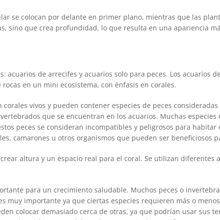
ular se colocan por delante en primer plano, mientras que las plan
as, sino que crea profundidad, lo que resulta en una apariencia más
s: acuarios de arrecifes y acuarios solo para peces. Los acuarios d
 rocas en un mini ecosistema, con énfasis en corales.
 corales vivos y pueden contener especies de peces consideradas no
nvertebrados que se encuentran en los acuarios. Muchas especies 
estos peces se consideran incompatibles y peligrosos para habitar
coles, camarones u otros organismos que pueden ser beneficiosos p
rear altura y un espacio real para el coral. Se utilizan diferentes
ortante para un crecimiento saludable. Muchos peces o invertebra
 es muy importante ya que ciertas especies requieren más o menos 
en colocar demasiado cerca de otras, ya que podrían usar sus ten