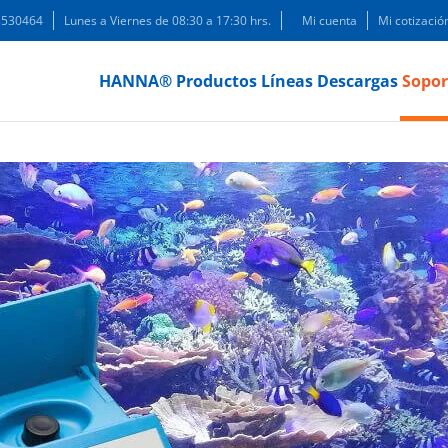
 3530464
Lunes a Viernes de 08:30 a 17:30 hrs.
Mi cuenta
Mi cotizació
HANNA®
Productos
Líneas
Descargas
Sopor