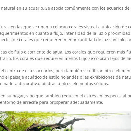
je natural en su acuario. Se asocia comúnmente con los acuarios de 
turas en las que se unen o colocan corales vivos. La ubicación de c
requerimientos en cuanto a flujo, intensidad de la luz o proximidad
especies de corales que requieren menor cantidad de luz son coloca
cas de flujo o corriente de agua. Los corales que requieren más fl
trario, los corales que requieren menos flujo se colocan lejos de l
 el centro de estos acuarios, pero también se utilizan otros elemen
o el paisaje acuático de estilo holandés o las exhibiciones de nat
an madera decorativa, piedras u otros elementos sólidos.
 en su hogar, sino que también reducen el estrés en los peces al br
 entorno de arrecife para prosperar adecuadamente.