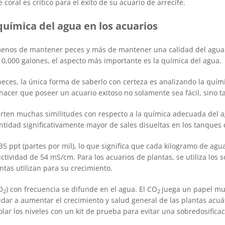
coral es crítico para el éxito de su acuario de arrecife.
química del agua en los acuarios
menos de mantener peces y más de mantener una calidad del agua
10,000 galones, el aspecto más importante es la química del agua.
eces, la única forma de saberlo con certeza es analizando la quím
hacer que poseer un acuario exitoso no solamente sea fácil, sino 
parten muchas similitudes con respecto a la química adecuada del 
ntidad significativamente mayor de sales disueltas en los tanques 
35 ppt (partes por mil), lo que significa que cada kilogramo de agu
tividad de 54 mS/cm. Para los acuarios de plantas, se utiliza los s
ntas utilizan para su crecimiento.
O
) con frecuencia se difunde en el agua. El CO
juega un papel muy
2
2
r a aumentar el crecimiento y salud general de las plantas acuáti
lar los niveles con un kit de prueba para evitar una sobredosifica