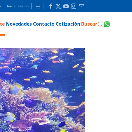
n
Iniciar sesión
te
Novedades
Contacto
Cotización
Buscar