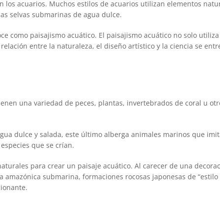
los acuarios. Muchos estilos de acuarios utilizan elementos natur
o las selvas submarinas de agua dulce.
ce como paisajismo acuático. El paisajismo acuático no solo utiliza 
 relación entre la naturaleza, el diseño artístico y la ciencia se e
ntienen una variedad de peces, plantas, invertebrados de coral u o
agua dulce y salada, este último alberga animales marinos que imi
especies que se crían.
naturales para crear un paisaje acuático. Al carecer de una decorac
va amazónica submarina, formaciones rocosas japonesas de “estilo l
cionante.