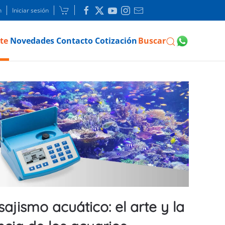
n
Iniciar sesión
te
Novedades
Contacto
Cotización
Buscar
sajismo acuático: el arte y la