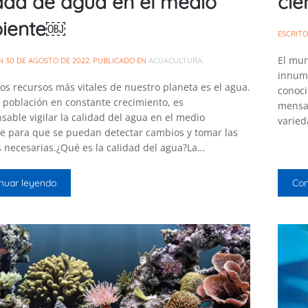
dad de agua en el medio
cie
iente￼
ESCRIT
El mun
EN
30 DE AGOSTO DE 2022
. PUBLICADO EN
ACUACULTURA
.
innume
os recursos más vitales de nuestro planeta es el agua.
conoci
 población en constante crecimiento, es
mensaj
sable vigilar la calidad del agua en el medio
varied
e para que se puedan detectar cambios y tomar las
 necesarias.¿Qué es la calidad del agua?La…
nuar leyendo
Con