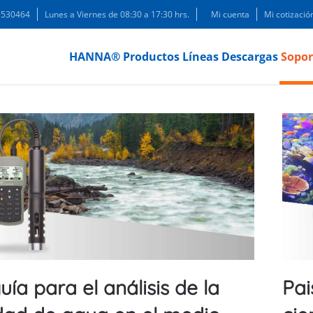
 3530464
Lunes a Viernes de 08:30 a 17:30 hrs.
Mi cuenta
Mi cotizació
HANNA®
Productos
Líneas
Descargas
Sopor
uía para el análisis de la
Pai