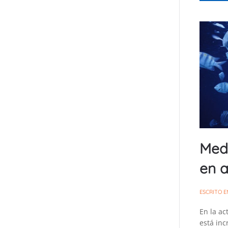
Medi
en a
ESCRITO 
En la ac
está in