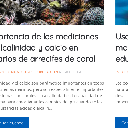
rtancia de las mediciones
Uso
lcalinidad y calcio en
ma
rios de arrecifes de coral
ed
EN
10 DE MARZO DE 2018
. PUBLICADO EN
ACUACULTURA
.
ESCRIT
inidad y el calcio son parámetros importantes en todos
Los oc
sistemas marinos, pero son especialmente importantes
natura
stemas con corales. La alcalinidad es la capacidad de
desarr
ema para amortiguar los cambios del pH cuando se les
import
ustancias ácidas o alcalin…
nuar leyendo
Con