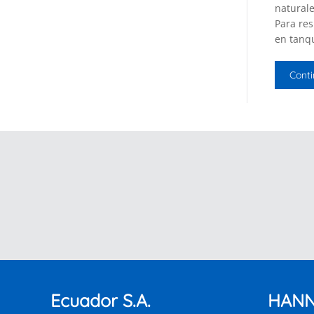
natural
Para res
en tanq
Conti
Ecuador S.A.
HANN