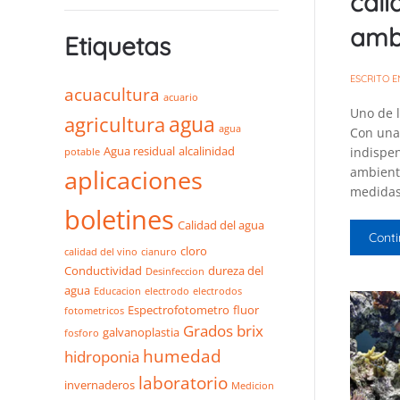
cali
amb
Etiquetas
ESCRITO 
acuacultura
acuario
Uno de l
agua
agricultura
agua
Con una
Agua residual
alcalinidad
indispen
potable
aplicaciones
ambient
medidas
boletines
Calidad del agua
Conti
cloro
calidad del vino
cianuro
Conductividad
dureza del
Desinfeccion
agua
Educacion
electrodo
electrodos
Espectrofotometro
fluor
fotometricos
Grados brix
galvanoplastia
fosforo
humedad
hidroponia
laboratorio
invernaderos
Medicion