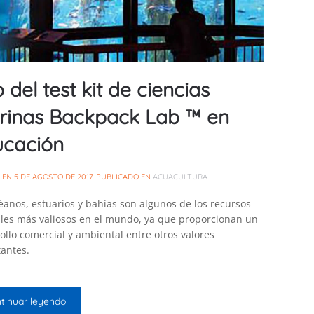
 del test kit de ciencias
rinas Backpack Lab ™ en
ucación
O EN
5 DE AGOSTO DE 2017
. PUBLICADO EN
ACUACULTURA
.
éanos, estuarios y bahías son algunos de los recursos
les más valiosos en el mundo, ya que proporcionan un
ollo comercial y ambiental entre otros valores
antes.
tinuar leyendo