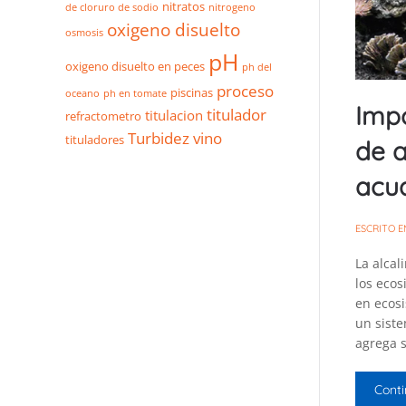
nitratos
de cloruro de sodio
nitrogeno
oxigeno disuelto
osmosis
pH
oxigeno disuelto en peces
ph del
proceso
piscinas
oceano
ph en tomate
Impo
titulador
titulacion
refractometro
Turbidez
vino
tituladores
de a
acua
ESCRITO 
La alcal
los eco
en ecosi
un sist
agrega s
Conti