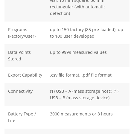
vial, 10 mm square, 50 mm
rectangular (with automatic
detection)
Programs
up to 150 factory (85 pre-loaded); up
(Factory/User)
to 100 user developed
Data Points
up to 9999 measured values
Stored
Export Capability
.csv file format, .pdf file format
Connectivity
(1) USB – A (mass storage host); (1)
USB – B (mass storage device)
Battery Type /
3000 measurements or 8 hours
Life