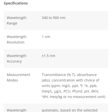
Specifications
Wavelength
340 to 900 nm
Range
Wavelength
1 nm
Resolution
Wavelength
±1.5 nm
Accuracy
Measurement
Transmittance (% T), absorbance
Modes
(abs), concentration with choice of
units (ppm, mg/L, ppt, ºf, ºe, ppb,
meq/L, μg/L, PCU, Pfund, pH, dKH,
ºdH, meq/kg or no measurement unit)
Wavelength
automatic, based on the selected