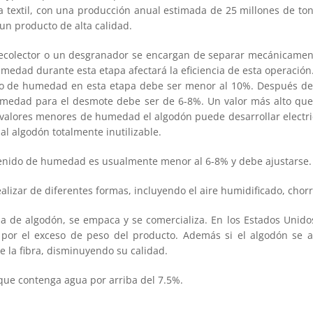
ria textil, con una producción anual estimada de 25 millones de to
n producto de alta calidad.
ecolector o un desgranador se encargan de separar mecánicament
umedad durante esta etapa afectará la eficiencia de esta operació
nido de humedad en esta etapa debe ser menor al 10%. Después de
humedad para el desmote debe ser de 6-8%. Un valor más alto que
 valores menores de humedad el algodón puede desarrollar electric
al algodón totalmente inutilizable.
tenido de humedad es usualmente menor al 6-8% y debe ajustarse.
lizar de diferentes formas, incluyendo el aire humidificado, cho
a de algodón, se empaca y se comercializa. En los Estados Unidos
or el exceso de peso del producto. Además si el algodón se a
 la fibra, disminuyendo su calidad.
ue contenga agua por arriba del 7.5%.