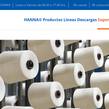
 3530464
Lunes a Viernes de 08:30 a 17:30 hrs.
Mi cuenta
Mi cotizació
HANNA®
Productos
Líneas
Descargas
Sopor