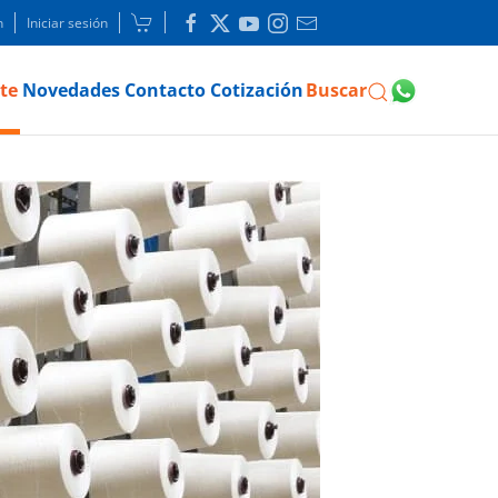
n
Iniciar sesión
te
Novedades
Contacto
Cotización
Buscar