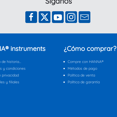
Síganos
A® instruments
¿Cómo comprar?
 de historia…
Compre con HANNA®
s y condiciones
Métodos de pago
e privacidad
Política de venta
es y filiales
Política de garantía