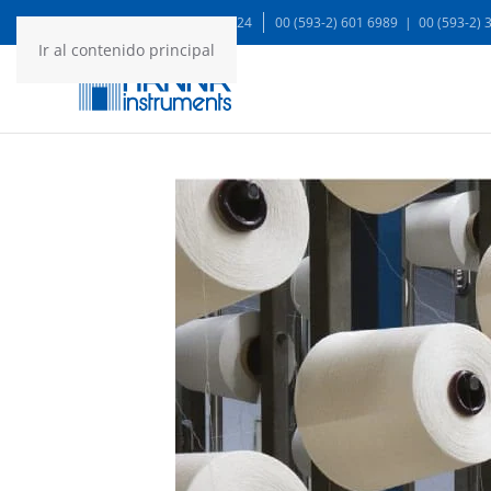
WA: 99935 1624
00 (593-2) 601 6989 | 00 (593-2)
Ir al contenido principal