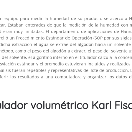
n equipo para medir la humedad de su producto se acercó a Ha
lear. Estaban enterados de que la medición de la humedad con 
d eran muy limitadas. El departamento de aplicaciones de Hanna
olló un Procedimiento Estándar de Operación (SOP por sus siglas 
icha extracción el agua se extrae del algodón hacia un solvente 
método, como el peso del algodón a extraer, el peso del solvente us
a del solvente, el algoritmo interno en el titulador calcula la conce
esviación estándar y el promedio estuvieran incluidos y realizados
nálisis fueran repetibles y representativas del lote de producció
sferir los resultados a una computadora y organizar los datos
ulador volumétrico Karl Fis