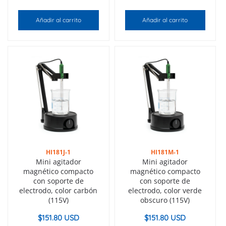
Añadir al carrito
Añadir al carrito
HI181J-1
HI181M-1
Mini agitador
Mini agitador
magnético compacto
magnético compacto
con soporte de
con soporte de
electrodo, color carbón
electrodo, color verde
(115V)
obscuro (115V)
$
151.80 USD
$
151.80 USD