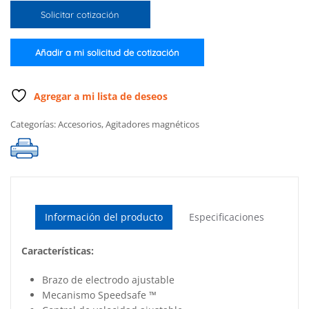
compacto
Solicitar cotización
con
soporte
de
Añadir a mi solicitud de cotización
electrodo,
color
blanco
Agregar a mi lista de deseos
(115V)
Categorías:
Accesorios
,
Agitadores magnéticos
cantidad
Información del producto
Especificaciones
Características:
Brazo de electrodo ajustable
Mecanismo Speedsafe ™